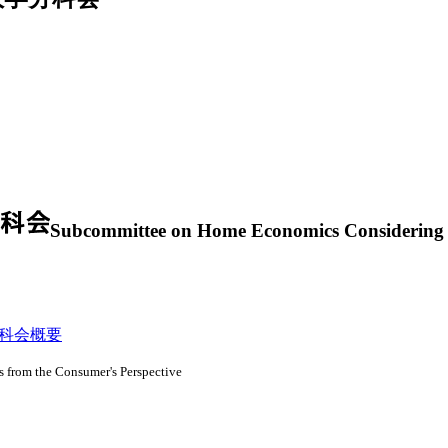
Subcommittee on Home Economics Considering H
科会概要
 from the Consumer's Perspective