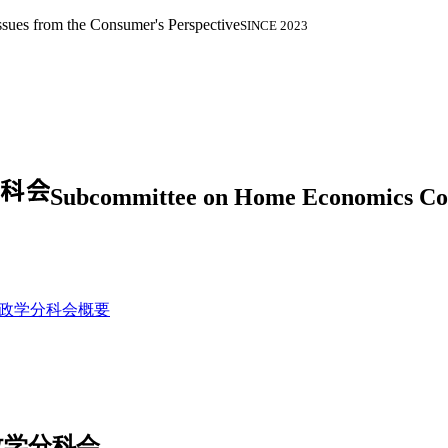
ues from the Consumer's Perspective
SINCE 2023
Subcommittee on Home Economics Cons
政学分科会概要
政学分科会