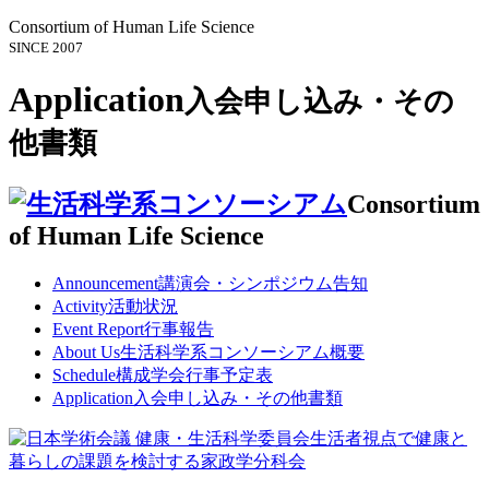
Consortium of Human Life Science
SINCE 2007
Application
入会申し込み・その
他書類
Consortium
of Human Life Science
Announcement
講演会・シンポジウム告知
Activity
活動状況
Event Report
行事報告
About Us
生活科学系コンソーシアム概要
Schedule
構成学会行事予定表
Application
入会申し込み・その他書類